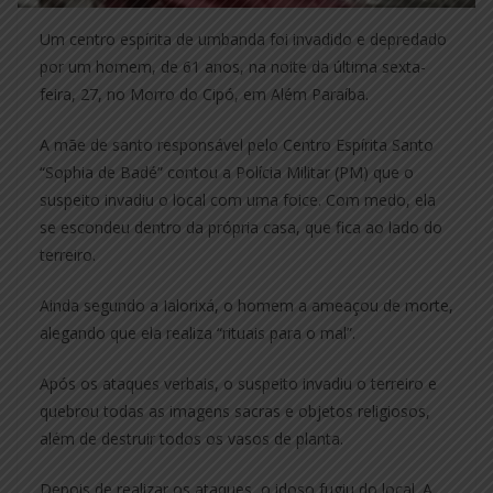
Um centro espírita de umbanda foi invadido e depredado
por um homem, de 61 anos, na noite da última sexta-
feira, 27, no Morro do Cipó, em Além Paraíba.
A mãe de santo responsável pelo Centro Espírita Santo
“Sophia de Badé” contou a Polícia Militar (PM) que o
suspeito invadiu o local com uma foice. Com medo, ela
se escondeu dentro da própria casa, que fica ao lado do
terreiro.
Ainda segundo a Ialorixá, o homem a ameaçou de morte,
alegando que ela realiza “rituais para o mal”.
Após os ataques verbais, o suspeito invadiu o terreiro e
quebrou todas as imagens sacras e objetos religiosos,
além de destruir todos os vasos de planta.
Depois de realizar os ataques, o idoso fugiu do local. A