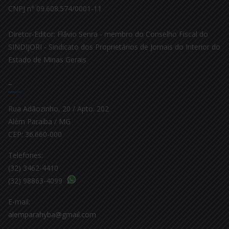
CNPJ n° 09.608.574/0001-11
Diretor-Editor: Flávio Senra - membro do Conselho Fiscal do
SINDIJORI - Sindicato dos Proprietários de Jornais do Interior do
Estado de Minas Gerais
–
Rua Adãozinho, 20 / Apto. 202
Além Paraíba / MG
CEP: 36.660-000
Telefones:
(32) 3462-4410
(32) 98863-4099
E-mail:
alemparahyba@gmail.com