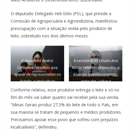
O deputado Delegado Heli Grilo (PSL), que preside a
Comissão de Agropecuária e Agroindústria, manifestou
preocupação com a situação vivida pelo produtor de
leite, sobretudo nos dois últimos meses.
A deputada Beatriz
A secretária de Estado Ana
Cerqueira ressaltou que,
Maria Valentini respondeu a
apesar de representativa no
diversos questionamentos,
Estado, a agricultura
entre eles, sobre a
familiar tem pouco
valorização dos servidores –
Conforme relatou, esse produtor entrega o leite e só no
investimento – Foto: Ricardo
Foto: Ricardo Barbosa
fim do mês vai saber quanto vai receber pela sua venda.
Barbosa
“Minas Gerais produz 27,5% do leite de todo o País, em
sua maioria se tratam de pequenos e médios produtores.
Precisamos apoiar esse povo que sofreu com prejuízos
incalculáveis”, defendeu.