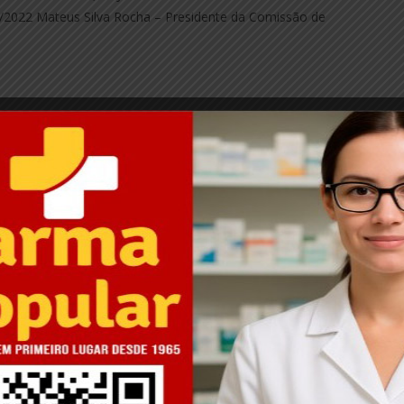
7/01/2022 Mateus Silva Rocha – Presidente da Comissão de
 MUNICIPAL DE
PREFEITURA MUNICIPAL DE
ONIO DO
SANTO ANTONIO DO
O/MG. AVISO DE
AVENTUREIRO/MG. EXTRATO DE
. Processo
TERMO ADITIVO. Processo de
nº 072/2021, Dispensa
Licitação nº 071/2021. Dispensa
 nº 030/2021.
de Licitação nº 030/2021.
21
janeiro 7, 2022
"
Em "EDITAIS"