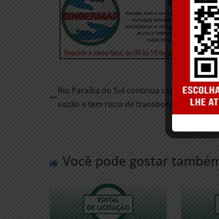
Rio Paraíba do Sul continua com volume al
vazão e tem risco de transbordamento
Você pode gostar també