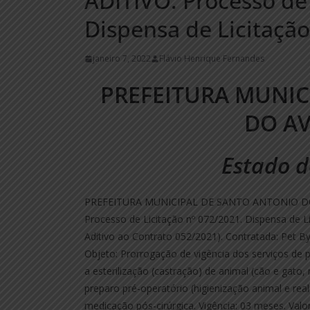
ADITIVO. Processo de 
Dispensa de Licitação
janeiro 7, 2022
Flávio Henrique Fernandes
PREFEITURA MUNIC
DO A
Estado d
PREFEITURA MUNICIPAL DE SANTO ANTONIO D
Processo de Licitação nº 072/2021. Dispensa de 
Aditivo ao Contrato 052/2021). Contratada: Pet By
Objeto: Prorrogação de vigência dos serviços de
a esterilização (castração) de animal (cão e gat
preparo pré-operatório (higienização animal e re
medicação pós-cirúrgica. Vigência: 03 meses. Valor 