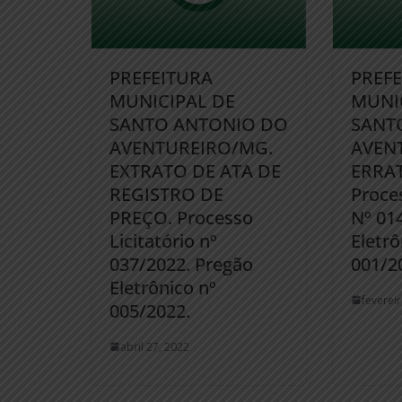
PREFEITURA
PREF
MUNICIPAL DE
MUNI
SANTO ANTONIO DO
SANT
AVENTUREIRO/MG.
AVEN
EXTRATO DE ATA DE
ERRAT
REGISTRO DE
Proces
PREÇO. Processo
Nº 01
Licitatório nº
Eletrô
037/2022. Pregão
001/2
Eletrônico nº
feverei
005/2022.
abril 27, 2022