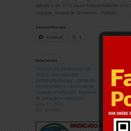
aditado e art. 57, II, da Lei Federal 8.666/93. 0
Licitação. Amaury de Sá Ferreira – Prefeito.
Compartilhe isso:
Facebook
X
Relacionado
PREFEITURA MUNICIPAL DE
PREFEITURA
SANTO ANTONIO DO
SANTO ANT
AVENTUREIRO/MG – EXTRATO
AVENTUREIR
DE CONTRATO – Processo de
RATIFICAÇÃO
Licitação nº 072/2021. Dispensa
Licitatório 
de Licitação nº 030/2021.
de Licitação
julho 17, 2021
julho 17, 20
Em "EDITAIS"
Em "EDITAIS