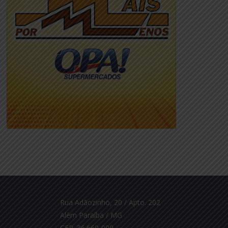
Rua Adãozinho, 20 / Apto. 202
Além Paraíba / MG
CEP: 36.660-000