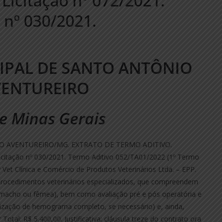
Licitação nº 072/2021.
 nº 030/2021.
IPAL DE SANTO ANTÔNIO
VENTUREIRO
e Minas Gerais
O AVENTUREIRO/MG. EXTRATO DE TERMO ADITIVO.
Licitação nº 030/2021. Termo Aditivo 052/TA01/2022 (1º Termo
 Vet Clínica e Comércio de Produtos Veterinários Ltda. – EPP.
 procedimentos veterinários especializados, que compreendem
o, macho ou fêmea), bem como avaliação pré e pós operatória e
alização de hemograma completo, se necessário) e, ainda,
Total: R$ 5.400,00. Justificativa: cláusula treze do contrato ora