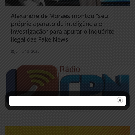
Alexandre de Moraes montou “seu
próprio aparato de inteligência e
investigação” para apurar o inquérito
ilegal das Fake News
junho 13, 2020