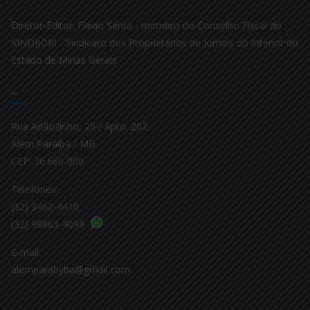
Diretor-Editor: Flávio Senra - membro do Conselho Fiscal do
SINDIJORI - Sindicato dos Proprietários de Jornais do Interior do
Estado de Minas Gerais
–
Rua Adãozinho, 20 / Apto. 202
Além Paraíba / MG
CEP: 36.660-000
Telefones:
(32) 3462-4410
(32) 98863-4099
E-mail:
alemparahyba@gmail.com