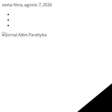
Pular
sexta-feira, agosto 7, 2026
para
o
conteúdo