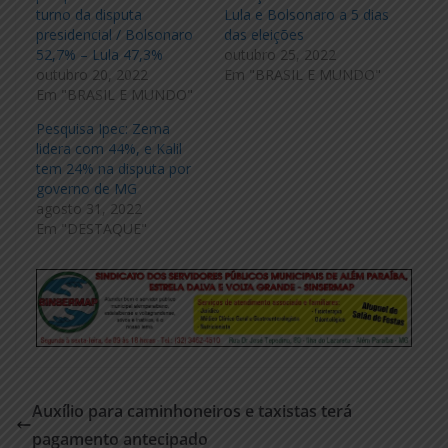
turno da disputa
Lula e Bolsonaro a 5 dias
presidencial / Bolsonaro
das eleições
52,7% – Lula 47,3%
outubro 25, 2022
outubro 20, 2022
Em "BRASIL E MUNDO"
Em "BRASIL E MUNDO"
Pesquisa Ipec: Zema
lidera com 44%, e Kalil
tem 24% na disputa por
governo de MG
agosto 31, 2022
Em "DESTAQUE"
Auxílio para caminhoneiros e taxistas terá
pagamento antecipado