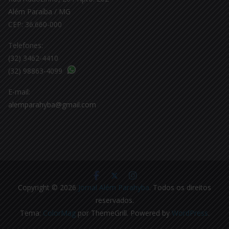
Além Paraíba / MG
CEP: 36.660-000
Telefones:
(32) 3462-4410
(32) 98863-4099
E-mail:
alemparahyba@gmail.com
Copyright © 2026
Jornal Além Parahyba
. Todos os direitos
reservados.
Tema:
ColorMag
por ThemeGrill. Powered by
WordPress
.