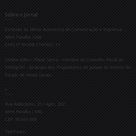
Sobre o Jornal
Conexão de Minas Assessoria de Comunicação e Imprensa
Além Paraíba Ltda.
CNPJ n° 09.608.574/0001-11
Diretor-Editor: Flávio Senra - membro do Conselho Fiscal do
SINDIJORI - Sindicato dos Proprietários de Jornais do Interior do
Estado de Minas Gerais
–
Rua Adãozinho, 20 / Apto. 202
Além Paraíba / MG
CEP: 36.660-000
Telefones: