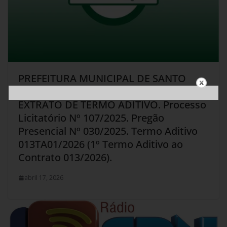
PREFEITURA MUNICIPAL DE SANTO
ANTONIO DO AVENTUREIRO – MG.
EXTRATO DE TERMO ADITIVO. Processo
Licitatório Nº 107/2025. Pregão
Presencial Nº 030/2025. Termo Aditivo
013TA01/2026 (1º Termo Aditivo ao
Contrato 013/2026).
abril 17, 2026