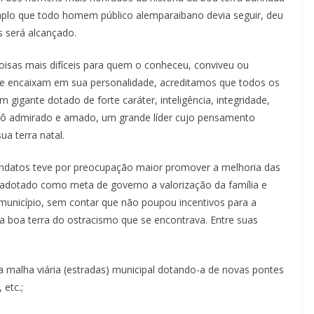
mplo que todo homem público alemparaibano devia seguir, deu
s será alcançado.
coisas mais difíceis para quem o conheceu, conviveu ou
que encaixam em sua personalidade, acreditamos que todos os
gigante dotado de forte caráter, inteligência, integridade,
avô admirado e amado, um grande líder cujo pensamento
ua terra natal.
ndatos teve por preocupação maior promover a melhoria das
adotado como meta de governo a valorização da família e
unicípio, sem contar que não poupou incentivos para a
 a boa terra do ostracismo que se encontrava. Entre suas
alha viária (estradas) municipal dotando-a de novas pontes
etc.;