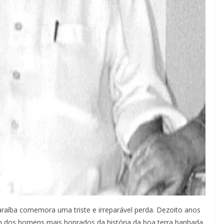
Paraíba comemora uma triste e irreparável perda. Dezoito anos
 dos homens mais honrados da história da boa terra banhada