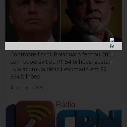
Contraste fiscal: Bolsonaro fechou 2022
com superávit de R$ 54 bilhões; gestão
Lula acumula déficit estimado em R$
354 bilhões
novembro 4, 2025