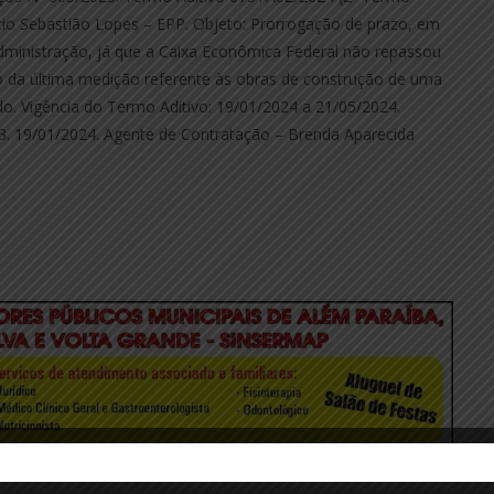
cio Sebastião Lopes – EPP. Objeto: Prorrogação de prazo, em
dministração, já que a Caixa Econômica Federal não repassou
to da última medição referente às obras de construção de uma
do. Vigência do Termo Aditivo: 19/01/2024 a 21/05/2024.
666/93. 19/01/2024. Agente de Contratação – Brenda Aparecida