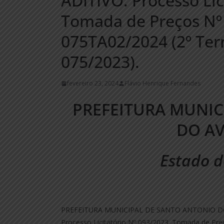
ADITIVO. Processo Lic
Tomada de Preços Nº 
075TA02/2024 (2º Ter
075/2023).
fevereiro 23, 2024
Flávio Henrique Fernandes
PREFEITURA MUNIC
DO A
Estado d
PREFEITURA MUNICIPAL DE SANTO ANTONIO D
Processo Licitatório Nº 093/2023. Tomada de Pr