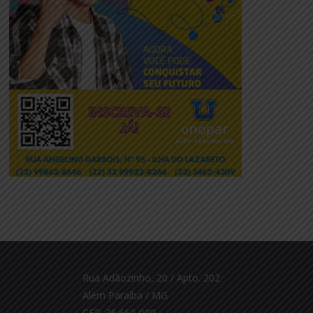
Rua Adãozinho, 20 / Apto. 202
Além Paraíba / MG
CEP: 36.660-000