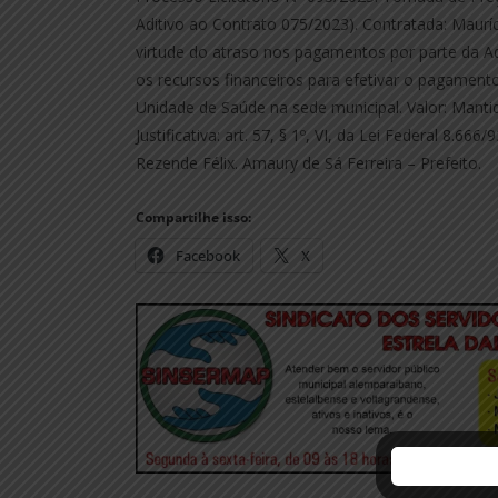
Aditivo ao Contrato 075/2023). Contratada: Maurí
virtude do atraso nos pagamentos por parte da A
os recursos financeiros para efetivar o pagamen
Unidade de Saúde na sede municipal. Valor: Manti
Justificativa: art. 57, § 1º, VI, da Lei Federal 8.
Rezende Félix. Amaury de Sá Ferreira – Prefeito.
Compartilhe isso:
Facebook
X