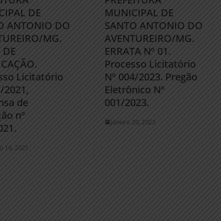
CIPAL DE
MUNICIPAL DE
O ANTONIO DO
SANTO ANTONIO DO
TUREIRO/MG.
AVENTUREIRO/MG.
 DE
ERRATA Nº 01.
ICAÇÃO.
Processo Licitatório
so Licitatório
Nº 004/2023. Pregão
1/2021,
Eletrônico Nº
nsa de
001/2023.
ção nº
janeiro 20, 2023
021.
ro 16, 2021