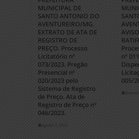
MUNICIPAL DE
MUNI
SANTO ANTONIO DO
SANT
AVENTUREIRO/MG.
AVEN
EXTRATO DE ATA DE
AVISO
REGISTRO DE
RATIF
PREÇO. Processo
Proces
Licitatório nº
nº 01
073/2023. Pregão
Dispe
Presencial nº
Licita
020/2023 pelo
005/2
Sistema de Registro
feverei
de Preço. Ata de
Registro de Preço nº
046/2023.
agosto 2, 2023