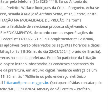
ntatar pelo telefone (32) 3286-1110. Santo Antonio do
a – Prefeito. Wallace Rodrigues da Cruz – Pregoeiro. Acha-se
eiro, situada à Rua José Antônio Senra, nº 15, Centro, nesta
 LICITAÇÃO NA MODALIDADE DE PREGÃO, na forma
 a finalidade de selecionar proposta objetivando o
MEDICAMENTOS, de acordo com as especificações do
ei Federal nº 14.133/2021 e Lei Complementar nº 123/2006,
s aplicáveis. Serão observados os seguintes horários e datas:
tação: às 11h30min. do dia 22/03/2024 (horário de Brasília),
reços na sede da prefeitura. Poderão participar da licitação
o objeto licitado, observadas as condições constantes do
de da prefeitura, em arquivo digital, mediante entrega de um
de 11h30min. às 17h30min ou pelo endereço eletrônico
ail
licitacao@pmsaa.mg.gov.br
. Quaisquer dúvidas contatar pelo
reiro/MG, 08/03/2024. Amaury de Sá Ferreira – Prefeito.