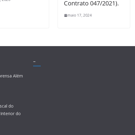
Contrato 047/2021).
maio 17, 2024
–
prensa Além
scal do
Interior do