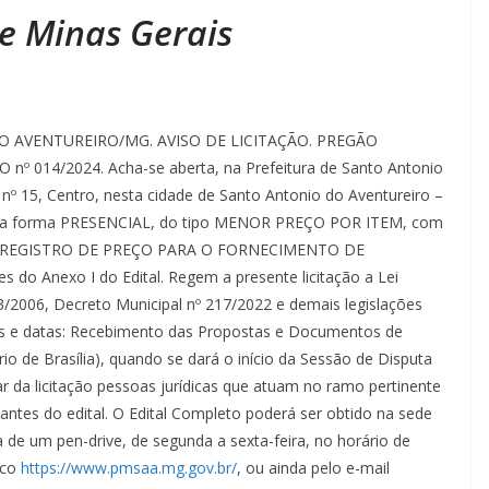
e Minas Gerais
 AVENTUREIRO/MG. AVISO DE LICITAÇÃO. PREGÃO
º 014/2024. Acha-se aberta, na Prefeitura de Santo Antonio
 nº 15, Centro, nesta cidade de Santo Antonio do Aventureiro –
 forma PRESENCIAL, do tipo MENOR PREÇO POR ITEM, com
ndo o REGISTRO DE PREÇO PARA O FORNECIMENTO DE
o Anexo I do Edital. Regem a presente licitação a Lei
/2006, Decreto Municipal nº 217/2022 e demais legislações
ios e datas: Recebimento das Propostas e Documentos de
io de Brasília), quando se dará o início da Sessão de Disputa
ar da licitação pessoas jurídicas que atuam no ramo pertinente
antes do edital. O Edital Completo poderá ser obtido na sede
a de um pen-drive, de segunda a sexta-feira, no horário de
ico
https://www.pmsaa.mg.gov.br/
, ou ainda pelo e-mail