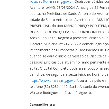
licitacao@pmsaa.mg.gov.br
. Quaisquer dúvidas co
Aventureiro/MG, 08/03/2024. Amaury de Sá Ferreir
aberta, na Prefeitura de Santo Antonio do Aventur
cidade de Santo Antonio do Aventureiro – MG,
PRESENCIAL, do tipo MENOR PREÇO POR ITEM, com
REGISTRO DE PREÇO PARA O FORNECIMENTO DE 
Anexo I do Edital. Regem a presente licitação a L
Decreto Municipal nº 217/2022 e demais legislaçõe
Recebimento das Propostas e Documentos de Habili
quando se dará o início da Sessão de Disputa de P
pessoas jurídicas que atuam no ramo pertinente a
edital. O Edital Completo poderá ser obtido na se
pen-drive, de segunda a sexta-feira, no horário 
https://www.pmsaa.mg.gov.br/
, ou ainda pelo e-m
telefone (32) 3286-1110. Santo Antonio do Aventu
Wallace Rodrigues da Cruz – Pregoeiro.
Compartilhe isso: