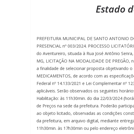
Estado d
PREFEITURA MUNICIPAL DE SANTO ANTONIO DO
PRESENCIAL nº 003/2024. PROCESSO LICITATÓRIO n
do Aventureiro, situada à Rua José Antônio Senra,
MG, LICITAÇÃO NA MODALIDADE DE PREGÃO, na
a finalidade de selecionar proposta objetiva
MEDICAMENTOS, de acordo com as especificações d
Federal nº 14.133/2021 e Lei Complementar nº 123
aplicáveis. Serão observados os seguintes horár
Habilitação: às 11h30min. do dia 22/03/2024 (horár
de Preços na sede da prefeitura. Poderão particip
ao objeto licitado, observadas as condições const
da prefeitura, em arquivo digital, mediante entreg
11h30min. às 17h30min ou pelo endereço eletrôn