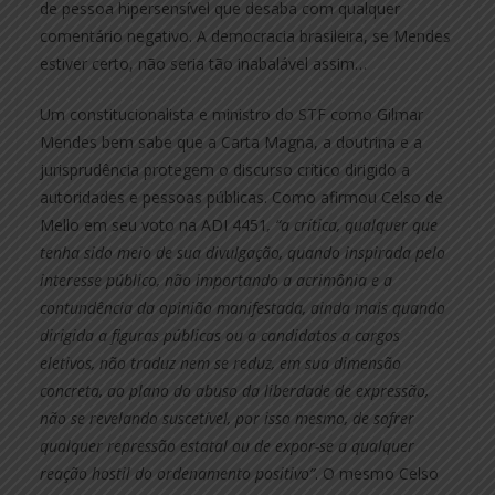
de pessoa hipersensível que desaba com qualquer
comentário negativo. A democracia brasileira, se Mendes
estiver certo, não seria tão inabalável assim…
Um constitucionalista e ministro do STF como Gilmar
Mendes bem sabe que a Carta Magna, a doutrina e a
jurisprudência protegem o discurso crítico dirigido a
autoridades e pessoas públicas. Como afirmou Celso de
Mello em seu voto na ADI 4451
, “a crítica, qualquer que
tenha sido meio de sua divulgação, quando inspirada pelo
interesse público, não importando a acrimônia e a
contundência da opinião manifestada, ainda mais quando
dirigida a figuras públicas ou a candidatos a cargos
eletivos, não traduz nem se reduz, em sua dimensão
concreta, ao plano do abuso da liberdade de expressão,
não se revelando suscetível, por isso mesmo, de sofrer
qualquer repressão estatal ou de expor-se a qualquer
reação hostil do ordenamento positivo”
. O mesmo Celso