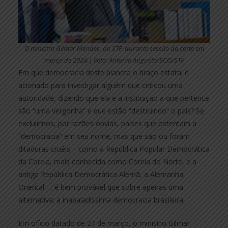
O ministro Gilmar Mendes, do STF, durante sessão da corte em
março de 2024.| Foto: Antonio Augusto/SCO/STF
Em que democracia deste planeta o braço estatal é
acionado para investigar alguém que criticou uma
autoridade, dizendo que ela e a instituição a que pertence
são “uma vergonha” e que estão “destruindo” o país? Se
excluirmos, por razões óbvias, países que ostentam a
“democracia” em seu nome, mas que são ou foram
ditaduras cruéis – como a República Popular Democrática
da Coreia, mais conhecida como Coreia do Norte, e a
antiga República Democrática Alemã, a Alemanha
Oriental –, é bem provável que sobre apenas uma
alternativa: a inabaladíssima democracia brasileira.
Em ofício datado de 27 de março, o ministro Gilmar