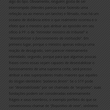
algo do tipo. Obviamente, ninguém gosta de ser
interrompido (Mendes parecia estar fazendo uma
refeição ou ao menos um lanche) e filmado, mas há um
oceano de distância entre o que realmente ocorreu e o
efeito que o ministro quis atribuir ao episódio em seu
ofício à PF: o de
“intimidar ministro do tribunal
” e
“
desestabilizar o funcionamento da instituição
”. Em
primeiro lugar, porque o ministro apenas esboça uma
reação de desagrado, sem parecer minimamente
intimidado; segundo, porque para que algumas poucas
frases como essas sejam capazes de desestabilizar o
funcionamento de uma suprema corte, será preciso
atribuir a elas superpoderes muito maiores que aqueles
do slogan identitário
“palavras ferem”
. Se o STF pode
ser
“desestabilizado”
por ser chamado de
“vergonha”
, suas
fundações podem ser consideradas extremamente
frágeis e seus membros, o exemplo perfeito do que se
convencionou chamar de “
floquinhos de neve
”, sinônimo