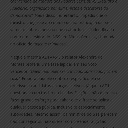
coordenado de ataques aos Poderes Legislativo, Executivo e
Judiciário, organizado por extremistas e detratores da
democracia”
. Nada disso, no entanto, impediu que o
ministro chegasse ao cúmulo de, na prática, já dar seu
veredito sobre a pessoa que o abordou – já identificada
como um servidor do INSS em Minas Gerais –, chamada
no ofício de “
agente criminoso”
.
Naquela mesma ADI 4451, o relator Alexandre de
Moraes proferiu uma fase lapidar em seu voto
vencedor:
“Quem não quer ser criticado, satirizado, fica em
casa”
. Embora naquele contexto específico ela se
referisse a candidatos a cargos eletivos, já que a ADI
questionava um trecho da Lei das Eleições, não é preciso
fazer grande esforço para saber que a frase se aplica a
qualquer pessoa pública, inclusive (e especialmente)
autoridades. Mesmo assim, os ministros do STF parecem
não conseguir ou não querer compreender algo tão