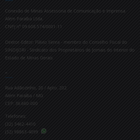
Conexão de Minas Assessoria de Comunicação e Imprensa
Além Paraíba Ltda.
CNPJ n° 09.608.574/0001-11
Diretor-Editor: Flávio Senra - membro do Conselho Fiscal do
SINDIJORI - Sindicato dos Proprietários de Jornais do Interior do
Estado de Minas Gerais
–
Rua Adãozinho, 20 / Apto. 202
Além Paraíba / MG
CEP: 36.660-000
Telefones:
(32) 3462-4410
(32) 98863-4099