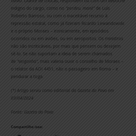
óbvio. Diante de críticas, respondem ou com um deboche
indigno do cargo, como no
“perdeu, mané”
de Luís
Roberto Barroso, ou com o inaceitável recurso à
repressão estatal, como já fizeram Ricardo Lewandowski
e o próprio Moraes – ironicamente, em episódios
ocorridos ou em aviões, ou em aeroportos. Os ministros
não são incriticáveis, por mais que pensem ou desejem
sê-lo. Se não suportam a ideia de serem chamados
de
“vergonha”
, mais valeria ouvir o conselho de Moraes –
o relator da ADI 4451, não o passageiro em Roma – e
pendurar a toga.
(*) Artigo serviu como editorial da Gazeta do Povo em
03/04/2024
Fonte: Gazeta do Povo
Compartilhe isso: