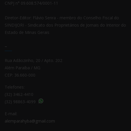
CNPJ n° 09.608.574/0001-11
Diretor-Editor: Flávio Senra - membro do Conselho Fiscal do
SINDIJORI - Sindicato dos Proprietários de Jornais do Interior do
Estado de Minas Gerais
–
Rua Adãozinho, 20 / Apto. 202
Além Paraíba / MG
CEP: 36.660-000
Telefones:
(32) 3462-4410
(32) 98863-4099
E-mail:
alemparahyba@gmail.com