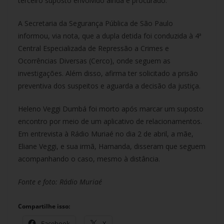
terceiro suposto envolvido ainda é procurado.
A Secretaria da Segurança Pública de São Paulo
informou, via nota, que a dupla detida foi conduzida à 4ª
Central Especializada de Repressão a Crimes e
Ocorrências Diversas (Cerco), onde seguem as
investigações. Além disso, afirma ter solicitado a prisão
preventiva dos suspeitos e aguarda a decisão da justiça.
Heleno Veggi Dumbá foi morto após marcar um suposto
encontro por meio de um aplicativo de relacionamentos.
Em entrevista à Rádio Muriaé no dia 2 de abril, a mãe,
Eliane Veggi, e sua irmã, Hamanda, disseram que seguem
acompanhando o caso, mesmo à distância.
Fonte e foto: Rádio Muriaé
Compartilhe isso:
Facebook
X