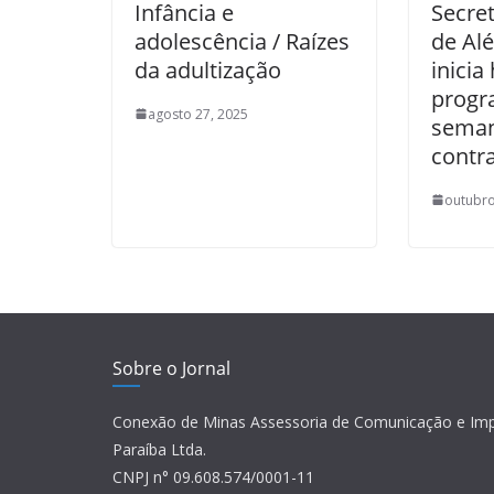
Infância e
Secre
adolescência / Raízes
de Al
da adultização
inicia
progr
agosto 27, 2025
seman
contra
outubro
Sobre o Jornal
Conexão de Minas Assessoria de Comunicação e Im
Paraíba Ltda.
CNPJ n° 09.608.574/0001-11