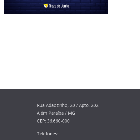
Rua Adãozinho, 20 / Apto. 202
Além Paraíba / MG
CEP: 36.660-000
Telefones: