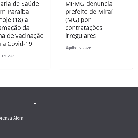
taria de Saúde
MPMG denuncia
ém Paraíba
prefeito de Miraí
 hoje (18) a
(MG) por
amação da
contratações
a de vacinação
irregulares
 a Covid-19
julho 8, 2026
 18, 2021
–
prensa Além