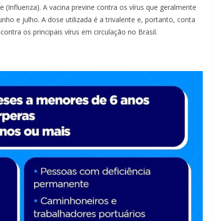
 (Influenza). A vacina previne contra os vírus que geralmente
o e julho. A dose utilizada é a trivalente e, portanto, conta
ntra os principais vírus em circulação no Brasil.