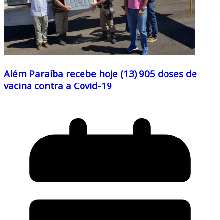
Além Paraíba recebe hoje (13) 905 doses de
vacina contra a Covid-19