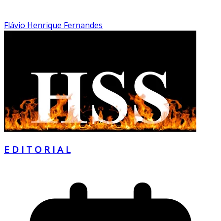
Flávio Henrique Fernandes
E D I T O R I A L