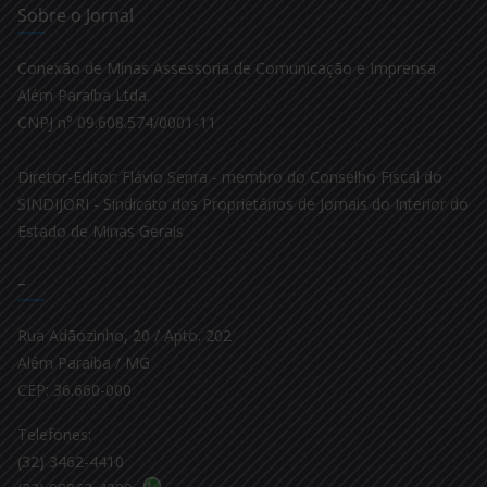
Sobre o Jornal
Conexão de Minas Assessoria de Comunicação e Imprensa
Além Paraíba Ltda.
CNPJ n° 09.608.574/0001-11
Diretor-Editor: Flávio Senra - membro do Conselho Fiscal do
SINDIJORI - Sindicato dos Proprietários de Jornais do Interior do
Estado de Minas Gerais
–
Rua Adãozinho, 20 / Apto. 202
Além Paraíba / MG
CEP: 36.660-000
Telefones:
(32) 3462-4410