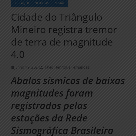
DESTAQUE
NOTÍCIAS
REGIÃO
Cidade do Triângulo
Mineiro registra tremor
de terra de magnitude
4.0
junho 19, 2024
Flávio Henrique Fernandes
Abalos sísmicos de baixas
magnitudes foram
registrados pelas
estações da Rede
Sismográfica Brasileira