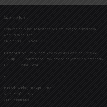
Sobre o Jornal
Conexão de Minas Assessoria de Comunicação e Imprensa
Além Paraíba Ltda.
CNPJ n° 09.608.574/0001-11
Diretor-Editor: Flávio Senra - membro do Conselho Fiscal do
SINDIJORI - Sindicato dos Proprietários de Jornais do Interior do
Estado de Minas Gerais
–
Rua Adãozinho, 20 / Apto. 202
Além Paraíba / MG
CEP: 36.660-000