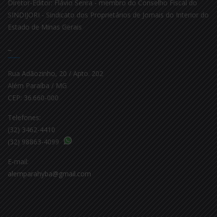
Diretor-Editor: Flávio Senra - membro do Conselho Fiscal do
SINDIJORI - Sindicato dos Proprietários de Jornais do Interior do
Estado de Minas Gerais
–
Rua Adãozinho, 20 / Apto. 202
Além Paraíba / MG
CEP: 36.660-000
Telefones:
(32) 3462-4410
(32) 98863-4099
E-mail:
alemparahyba@gmail.com