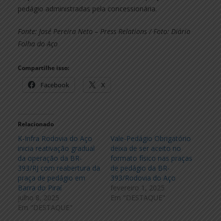
pedágio administradas pela concessionária.
Fonte: José Pereira Neto – Press Relations / Foto: Diário
Folha do Aço
Compartilhe isso:
Facebook
X
Relacionado
K-Infra Rodovia do Aço
Vale-Pedágio Obrigatório
inicia reativação gradual
deixa de ser aceito no
da operação da BR-
formato físico nas praças
393/RJ com reabertura da
de pedágio da BR-
praça de pedágio em
393/Rodovia do Aço
Barra do Piraí
fevereiro 1, 2025
julho 8, 2025
Em "DESTAQUE"
Em "DESTAQUE"