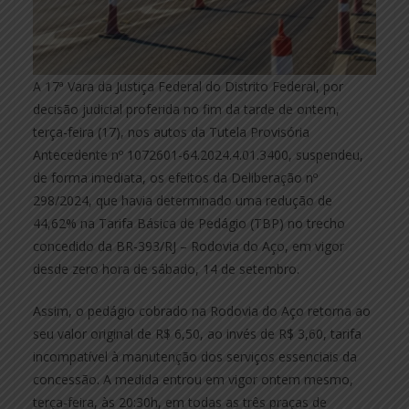
A 17ª Vara da Justiça Federal do Distrito Federal, por
decisão judicial proferida no fim da tarde de ontem,
terça-feira (17), nos autos da Tutela Provisória
Antecedente nº 1072601-64.2024.4.01.3400, suspendeu,
de forma imediata, os efeitos da Deliberação nº
298/2024, que havia determinado uma redução de
44,62% na Tarifa Básica de Pedágio (TBP) no trecho
concedido da BR-393/RJ – Rodovia do Aço, em vigor
desde zero hora de sábado, 14 de setembro.
Assim, o pedágio cobrado na Rodovia do Aço retorna ao
seu valor original de R$ 6,50, ao invés de R$ 3,60, tarifa
incompatível à manutenção dos serviços essenciais da
concessão. A medida entrou em vigor ontem mesmo,
terça-feira, às 20:30h, em todas as três praças de