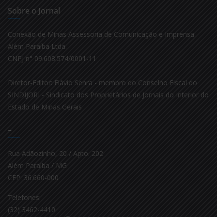
Sobre o Jornal
Conexão de Minas Assessoria de Comunicação e Imprensa
Além Paraíba Ltda.
CNPJ n° 09.608.574/0001-11
Diretor-Editor: Flávio Senra - membro do Conselho Fiscal do
SINDIJORI - Sindicato dos Proprietários de Jornais do Interior do
Estado de Minas Gerais
–
Rua Adãozinho, 20 / Apto. 202
Além Paraíba / MG
CEP: 36.660-000
Telefones:
(32) 3462-4410