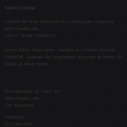
Sobre o Jornal
Conexão de Minas Assessoria de Comunicação e Imprensa
Além Paraíba Ltda.
CNPJ n° 09.608.574/0001-11
Diretor-Editor: Flávio Senra - membro do Conselho Fiscal do
SINDIJORI - Sindicato dos Proprietários de Jornais do Interior do
Estado de Minas Gerais
–
Rua Adãozinho, 20 / Apto. 202
Além Paraíba / MG
CEP: 36.660-000
Telefones:
(32) 3462-4410