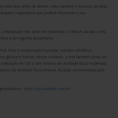
o mais leve antes de dormir, evite também o excesso de telas,
nquila e reparadora que poderá influenciar o seu
a hidratação não deve ser esquecida. O ideal é calcular o seu
ima a ser ingerida diariamente.
al. Para a recuperação muscular, estudos científicos
o glicose e frutose. Nesse contexto, o mel também pode ser
a realização de 150 a 300 minutos de atividade física moderada
nutos de atividade física intensa, duração recomendada pela
Agroindústria –
https://loja.baldoni.com.br/