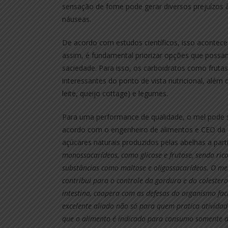
sensação de fome pode gerar diversos prejuízos 
náuseas.
De acordo com estudos científicos, isso acontece 
assim, é fundamental priorizar opções que possam
saciedade. Para isso, os carboidratos como frutas,
interessantes do ponto de vista nutricional, além 
leite, queijo cottage) e legumes.
Para uma performance de qualidade, o mel pode 
acordo com o engenheiro de alimentos e CEO da B
açúcares naturais produzidos pelas abelhas a parti
monossacarídeos, como glicose e frutose, sendo ric
substâncias como maltose e oligossacarídeos. O mel 
contribui para o controle da gordura e do colesterol
intestino, coopera com as defesas do organismo faci
excelente aliado não só para quem pratica atividad
que o alimento é indicado para consumo somente a 