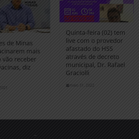
Quinta-feira (02) tem
live com o provedor
es de Minas
afastado do HSS
acinarem mais
através de decreto
o vão receber
municipal, Dr. Rafael
acinas, diz
Graciolli
maio 31, 2022
 2021
–