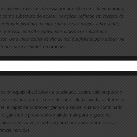
ada vez mais se interessa por um estilo de vida equilibrado,
o como substituto do açúcar.
“O açúcar refinado em excesso, de
nceituado periódico médico com diversos artigos sobre saúde,
 Por isso, uma alternativa mais assertiva é substituir o
sas. Uma única colher de chá de mel é suficiente para adoçar na
tantes para a saúde”
, recomenda.
arantir o sucesso nos
s principais obstáculos na atualidade, assim, vale preparar o
 antecipando tarefas como deixar a salada lavada, as frutas já
 mel é capaz de promover ganhos a saúde, quando combinado
o organismo e preparando-o ainda mais para o gasto de
ais clara e suave, é perfeito para harmonizar com frutas, e
ncia individual.