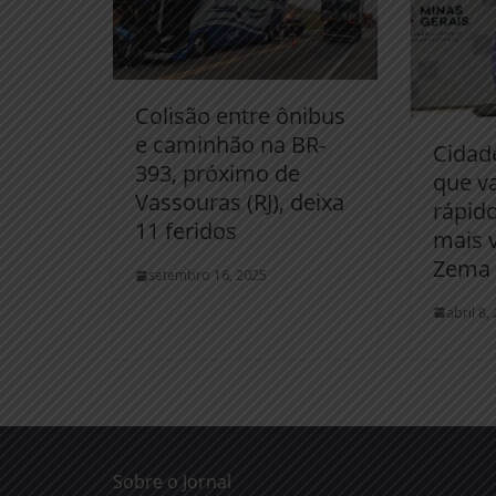
Colisão entre ônibus
e caminhão na BR-
Cidad
393, próximo de
que v
Vassouras (RJ), deixa
rápid
11 feridos
mais v
Zema
setembro 16, 2025
abril 8,
Sobre o Jornal