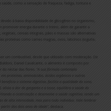
à saúde, como a sensação de fraqueza, fadiga, tontura e
devido à baixa disponibilidade de glicogênio no organismo,
 promover energia durante o treino, além de garantir a
 vegetais, cereais integrais, pães e massas são alternativas
das proteínas como carnes magras, ovos, laticínios (iogurte,
ser um combustível, desde que utilizado com moderação. De
aldoni, Daniel Cavalcante, o alimento é composto por
r do néctar das flores.
“A sua fórmula contempla
o em proteínas, aminoácidos, ácidos orgânicos e outras
beneficia o sistema digestivo, facilita a qualidade do sono,
, alivia a dor de garganta e a tosse, equilibra a saúde do
litando a cicatrização e desenvolve a saúde cognitiva, sendo um
es de alta intensidade, mas para todo indivíduo. Vale lembrar
partir dos dois anos de idade”
, destaca.