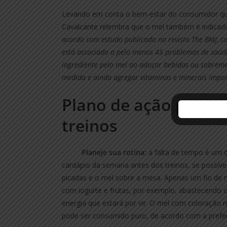
Levando em conta o bem-estar do consumidor que c
Cavalcante relembra que o mel também é indicad
acordo com estudo publicado na revista The BMJ, co
está associado a pelo menos 45 problemas de saúde.
ingrediente pelo mel ao adoçar bebidas ou sobreme
medida e ainda agregar vitaminas e minerais impor
Plano de ação para g
treinos
·
Planeje sua rotina:
a falta de tempo é um do
cardápio da semana antes dos treinos, se possível
picadas e o mel sobre a mesa. Apenas um fio de
com iogurte e frutas, por exemplo, abastecendo 
energia que estará por vir. O mel com coloração m
pode ser consumido puro, de acordo com a preferê