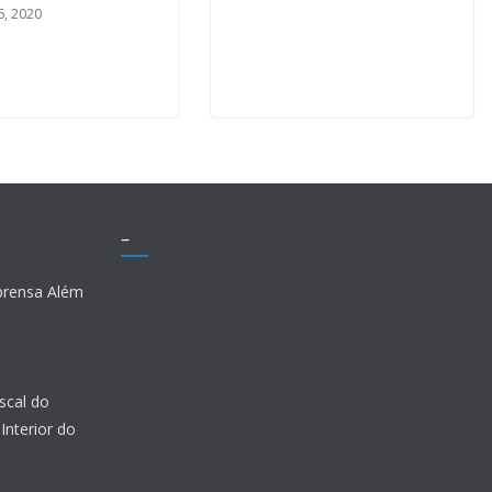
6, 2020
–
prensa Além
scal do
Interior do