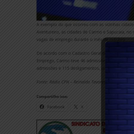
A exemplo do que ocorreu com as vizinhas cidades
Aventureiro, as cidades de Carmo e Sapucaia, no 
vagas de emprego durante o mês de outubro.
De acordo com o Cadastro Geral de Empregados 
Emprego, Carmo teve 46 admissões e 69 desligam
admissões e 115 desligamentos, um saldo negativ
Fonte: Rádio CPN – Reinaldo Tavares
Compartilhe isso:
Facebook
X