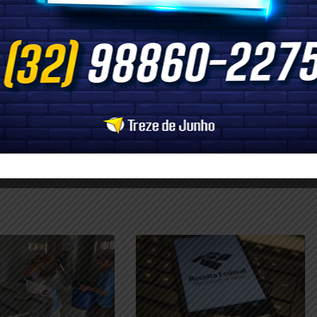
 faz
Unidade do Corpo de Bombeiros de Além
Paraíba resgata adolescente que ficou com o pé
preso de uma pedra no Rio Limoeiro