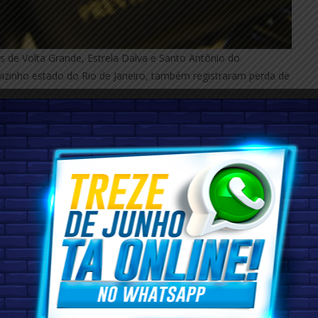
 de Volta Grande, Estrela Dalva e Santo Antônio do
vizinho estado do Rio de Janeiro, também registraram perda de
e Desempregados (Caged) do Ministério do Trabalho e
entos, um saldo negativo de 23; enquanto Sapucaia teve 103
o de 12 vagas de emprego com carteira assinada.