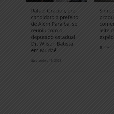
Rafael Gracioli, pré-
Simpó
candidato a prefeito
produ
de Além Paraíba, se
comer
reuniu com o
leite 
deputado estadual
espéc
Dr. Wilson Batista
novemb
em Muriaé
setembro 18, 2023