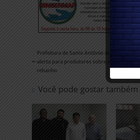
Prefeitura de Santo Antônio do Aventureiro
alerta para produtores sobre vacinação do
rebanho
Você pode gostar também