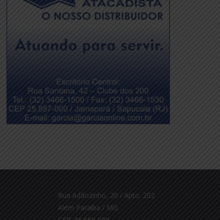
Rua Adãozinho, 20 / Apto. 202
Além Paraíba / MG
CEP: 36.660-000