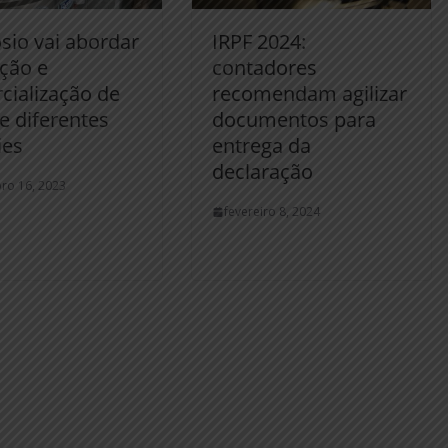
sio vai abordar
IRPF 2024:
ção e
contadores
cialização de
recomendam agilizar
de diferentes
documentos para
ies
entrega da
declaração
ro 16, 2023
fevereiro 8, 2024