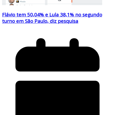
Flávio tem 50,04% e Lula 38,1% no segundo
turno em São Paulo, diz pesquisa