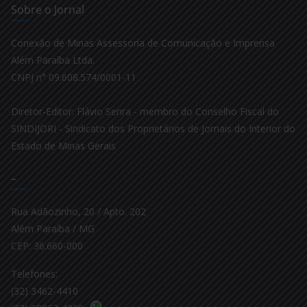
Sobre o Jornal
Conexão de Minas Assessoria de Comunicação e Imprensa
Além Paraíba Ltda.
CNPJ n° 09.608.574/0001-11
Diretor-Editor: Flávio Senra - membro do Conselho Fiscal do
SINDIJORI - Sindicato dos Proprietários de Jornais do Interior do
Estado de Minas Gerais
–
Rua Adãozinho, 20 / Apto. 202
Além Paraíba / MG
CEP: 36.660-000
Telefones:
(32) 3462-4410