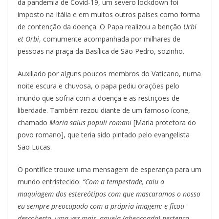
da pandemia de Covid-19, um severo lockdown foi
imposto na Itália e em muitos outros países como forma
de contenção da doença. O Papa realizou a benção
Urbi
et Orbi
, comumente acompanhada por milhares de
pessoas na praça da Basílica de São Pedro, sozinho.
Auxiliado por alguns poucos membros do Vaticano, numa
noite escura e chuvosa, o papa pediu orações pelo
mundo que sofria com a doença e as restrições de
liberdade. Também rezou diante de um famoso ícone,
chamado
Maria salus populi romani
[Maria protetora do
povo romano], que teria sido pintado pelo evangelista
São Lucas.
O pontífice trouxe uma mensagem de esperança para um
mundo entristecido:
“Com a tempestade, caiu a
maquiagem dos estereótipos com que mascaramos o nosso
eu sempre preocupado com a própria imagem; e ficou
descoberto, uma vez mais, aquela (abençoada) pertença