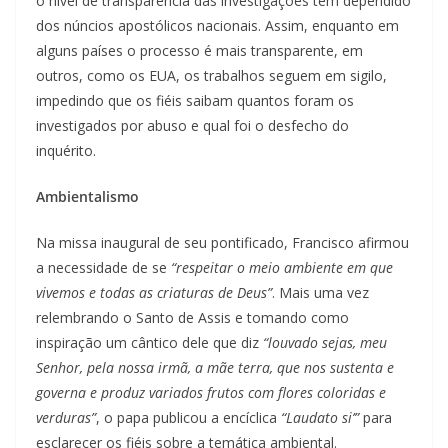
o nível de transparência das investigações tem dependido
dos núncios apostólicos nacionais. Assim, enquanto em
alguns países o processo é mais transparente, em
outros, como os EUA, os trabalhos seguem em sigilo,
impedindo que os fiéis saibam quantos foram os
investigados por abuso e qual foi o desfecho do
inquérito.
Ambientalismo
Na missa inaugural de seu pontificado, Francisco afirmou
a necessidade de se
“respeitar o meio ambiente em que
vivemos e todas as criaturas de Deus”
. Mais uma vez
relembrando o Santo de Assis e tomando como
inspiração um cântico dele que diz
“louvado sejas, meu
Senhor, pela nossa irmã, a mãe terra, que nos sustenta e
governa e produz variados frutos com flores coloridas e
verduras”
, o papa publicou a encíclica
“Laudato si’”
para
esclarecer os fiéis sobre a temática ambiental.