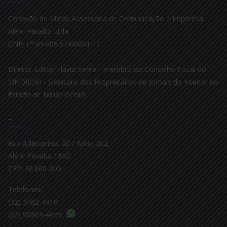
Conexão de Minas Assessoria de Comunicação e Imprensa
Além Paraíba Ltda.
CNPJ n° 09.608.574/0001-11
Diretor-Editor: Flávio Senra - membro do Conselho Fiscal do
SINDIJORI - Sindicato dos Proprietários de Jornais do Interior do
Estado de Minas Gerais
–
Rua Adãozinho, 20 / Apto. 202
Além Paraíba / MG
CEP: 36.660-000
Telefones:
(32) 3462-4410
(32) 98863-4099