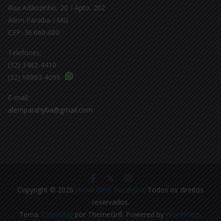
Rua Adãozinho, 20 / Apto. 202
Além Paraíba / MG
CEP: 36.660-000
Telefones:
(32) 3462-4410
(32) 98863-4099
E-mail:
alemparahyba@gmail.com
Copyright © 2026
Jornal Além Parahyba
. Todos os direitos
reservados.
Tema:
ColorMag
por ThemeGrill. Powered by
WordPress
.