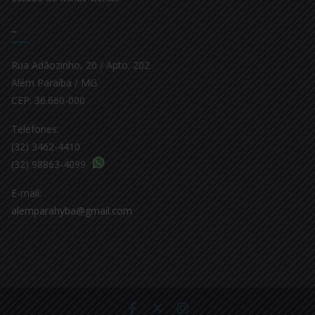
–
Rua Adãozinho, 20 / Apto. 202
Além Paraíba / MG
CEP: 36.660-000
Telefones:
(32) 3462-4410
(32) 98863-4099
E-mail:
alemparahyba@gmail.com