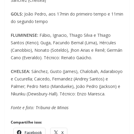
Sanchez (Chelsea)
GOLS:
João Pedro, aos 17min do primeiro tempo e 11min
do segundo tempo
FLUMINENSE:
Fábio, Ignacio, Thiago Silva e Thiago
Santos (Keno); Guga, Facundo Bernal (Lima), Hércules
(Canobbio), Nonato (Soteldo), Jhon Arias e Renê; Germán
Cano (Everaldo). Técnico: Renato Gaúcho.
CHELSEA:
Sánchez, Gusto (James), Chalobah, Adarabioyo
e Cucurella; Caicedo, Fernandez (Andrey Santos) e
Palmer; Pedro Neto (Mandueke), João Pedro (Jackson) e
Nkunku (Dewsbury-Hall). Técnico: Enzo Maresca.
Fonte e foto: Tribuna de Minas
Compartilhe isso:
Facebook
X