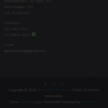
Rua Adãozinho, 20 / Apto. 202
Além Paraíba / MG
CEP: 36.660-000
Telefones:
(32) 3462-4410
(32) 98863-4099
E-mail:
alemparahyba@gmail.com
Copyright © 2026
Jornal Além Parahyba
. Todos os direitos
reservados.
Tema:
ColorMag
por ThemeGrill. Powered by
WordPress
.