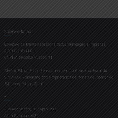
Sobre o Jornal
Conexão de Minas Assessoria de Comunicação e Imprensa
Além Paraíba Ltda.
CNPJ n° 09.608.574/0001-11
Diretor-Editor: Flávio Senra - membro do Conselho Fiscal do
SINDIJORI - Sindicato dos Proprietários de Jornais do Interior do
Estado de Minas Gerais
–
Rua Adãozinho, 20 / Apto. 202
Além Paraíba / MG