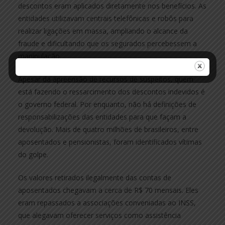
descontos eram aplicados diretamente nos benefícios. As
entidades utilizavam centrais telefônicas e robôs para
realizar ligações em massa, ampliando o alcance da
fraude e dificultando que os segurados percebessem a
manipulação.
Apesar da apreensão de recursos de suspeitos, quem
está fazendo o ressarcimento dos descontos indevidos é
o governo federal. Por enquanto, não há definições de
responsabilizações das entidades para que façam a
devolução. Mais de quatro milhões de brasileiros, entre
aposentados e pensionistas, foram identificados vítimas
do golpe.
Os valores retirados ilegalmente das contas de
aposentados chegavam a cerca de R$ 70 mensais. Eles
eram repassados a associações conveniadas ao INSS,
que alegavam oferecer serviços como assistência