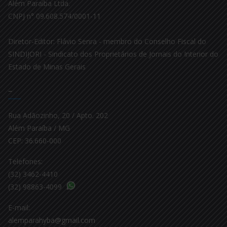
Além Paraíba Ltda.
CNPJ n° 09.608.574/0001-11
Diretor-Editor: Flávio Senra - membro do Conselho Fiscal do
SINDIJORI - Sindicato dos Proprietários de Jornais do Interior do
Estado de Minas Gerais
–
Rua Adãozinho, 20 / Apto. 202
Além Paraíba / MG
CEP: 36.660-000
Telefones:
(32) 3462-4410
(32) 98863-4099
E-mail:
alemparahyba@gmail.com