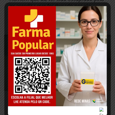
ex acredita que foi dopado por ela
junho 14, 2024
Policiais da 28ª DP de Além Paraíba
prendem homem que estava com
mandado de prisão em aberto