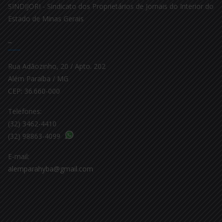
SINDIJORI - Sindicato dos Proprietários de Jornais do Interior do
Estado de Minas Gerais
–
Rua Adãozinho, 20 / Apto. 202
Além Paraíba / MG
CEP: 36.660-000
Telefones:
(32) 3462-4410
(32) 98863-4099
E-mail:
alemparahyba@gmail.com