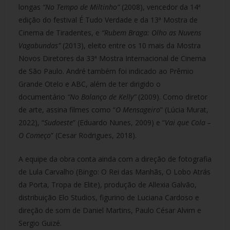
longas
“No Tempo de Miltinho”
(2008), vencedor da 14ª
edição do festival É Tudo Verdade e da 13ª Mostra de
Cinema de Tiradentes, e
“Rubem Braga: Olho as Nuvens
Vagabundas”
(2013), eleito entre os 10 mais da Mostra
Novos Diretores da 33ª Mostra Internacional de Cinema
de São Paulo. André também foi indicado ao Prêmio
Grande Otelo e ABC, além de ter dirigido o
documentário
“No Balanço de Kelly”
(2009). Como diretor
de arte, assina filmes como “
O Mensageiro
” (Lúcia Murat,
2022), “
Sudoeste
” (Eduardo Nunes, 2009) e “
Vai que Cola –
O Começo
” (Cesar Rodrigues, 2018).
A equipe da obra conta ainda com a direção de fotografia
de Lula Carvalho (Bingo: O Rei das Manhãs, O Lobo Atrás
da Porta, Tropa de Elite), produção de Allexia Galvão,
distribuição Elo Studios, figurino de Luciana Cardoso e
direção de som de Daniel Martins, Paulo César Alvim e
Sergio Guizé.