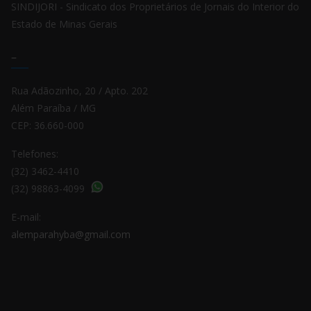
SINDIJORI - Sindicato dos Proprietários de Jornais do Interior do
Estado de Minas Gerais
–
Rua Adãozinho, 20 / Apto. 202
Além Paraíba / MG
CEP: 36.660-000
Telefones:
(32) 3462-4410
(32) 98863-4099
E-mail:
alemparahyba@gmail.com