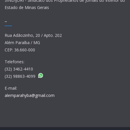
SINDIJORI - Sindicato dos Proprietários de Jornais do Interior do
Estado de Minas Gerais
–
Rua Adãozinho, 20 / Apto. 202
Além Paraíba / MG
CEP: 36.660-000
Telefones:
(32) 3462-4410
(32) 98863-4099
E-mail:
alemparahyba@gmail.com