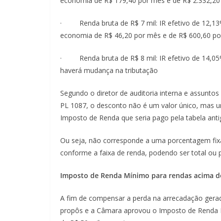
economia de R$ 179,40 por mês e de R$ 2.332,20 
· Renda bruta de R$ 7 mil: IR efetivo de 12,13%
economia de R$ 46,20 por mês e de R$ 600,60 po
· Renda bruta de R$ 8 mil: IR efetivo de 14,05%
haverá mudança na tributação
Segundo o diretor de auditoria interna e assuntos
PL 1087, o desconto não é um valor único, mas 
Imposto de Renda que seria pago pela tabela anti
Ou seja, não corresponde a uma porcentagem fix
conforme a faixa de renda, podendo ser total ou p
Imposto de Renda Mínimo para rendas acima de
A fim de compensar a perda na arrecadação gerad
propôs e a Câmara aprovou o Imposto de Renda P