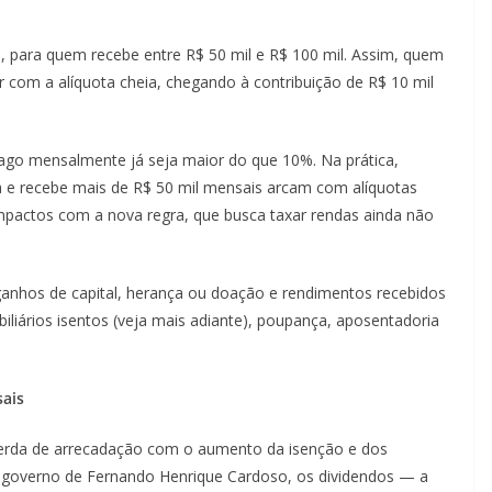
%, para quem recebe entre R$ 50 mil e R$ 100 mil. Assim, quem
r com a alíquota cheia, chegando à contribuição de R$ 10 mil
pago mensalmente já seja maior do que 10%. Na prática,
ada e recebe mais de R$ 50 mil mensais arcam com alíquotas
impactos com a nova regra, que busca taxar rendas ainda não
ganhos de capital, herança ou doação e rendimentos recebidos
iários isentos (veja mais adiante), poupança, aposentadoria
sais
perda de arrecadação com o aumento da isenção e dos
 governo de Fernando Henrique Cardoso, os dividendos — a