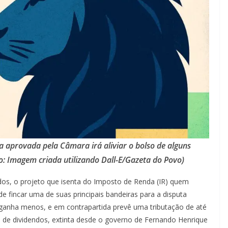
 aprovada pela Câmara irá aliviar o bolso de alguns
to: Imagem criada utilizando Dall-E/Gazeta do Povo)
s, o projeto que isenta do Imposto de Renda (IR) quem
e fincar uma de suas principais bandeiras para a disputa
m ganha menos, e em contrapartida prevê uma tributação de até
o de dividendos, extinta desde o governo de Fernando Henrique