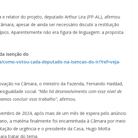
e relator do projeto, deputado Arthur Lira (PP-AL), afirmou
mara, apesar de ainda ser necessário discutir a restituição
ípios. Aparentemente não era figura de linguagem: a proposta
.
da isenção do
/como-votou-cada-deputado-na-isencao-do-ir/?ref=veja-
rovação na Câmara, o ministro da Fazenda, Fernando Haddad,
esigualdade social.
“Não há desenvolvimento com esse nível de
vamos concluir esse trabalho”
, afirmou.
vembro de 2024, após mais de um mês de espera pelo anúncio
ano, a matéria finalmente foi encaminhada à Câmara por meio
itação de urgência e o presidente da Casa, Hugo Motta
ara tratar do tema.