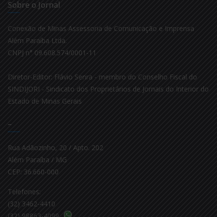
Sobre o Jornal
Conexão de Minas Assessoria de Comunicação e Imprensa
Além Paraíba Ltda.
CNPJ n° 09.608.574/0001-11
Diretor-Editor: Flávio Senra - membro do Conselho Fiscal do
SINDIJORI - Sindicato dos Proprietários de Jornais do Interior do
Estado de Minas Gerais
–
Rua Adãozinho, 20 / Apto. 202
Além Paraíba / MG
CEP: 36.660-000
Telefones:
(32) 3462-4410
(32) 98863-4099