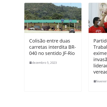
Colisão entre duas
Parti
carretas interdita BR-
Traba
040 no sentido JF-Rio
exime
invasã
dezembro 5, 2023
lidera
verea
feverei