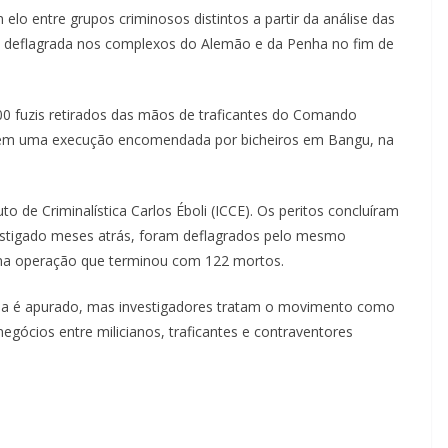
um elo entre grupos criminosos distintos a partir da análise das
deflagrada nos complexos do Alemão e da Penha no fim de
00 fuzis retirados das mãos de traficantes do Comando
te em uma execução encomendada por bicheiros em Bangu, na
to de Criminalística Carlos Éboli (ICCE). Os peritos concluíram
vestigado meses atrás, foram deflagrados pelo mesmo
na operação que terminou com 122 mortos.
da é apurado, mas investigadores tratam o movimento como
egócios entre milicianos, traficantes e contraventores