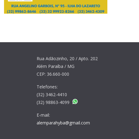
Rua Adãozinho, 20 / Apto. 202
Além Paraíba / MG
CEP: 36.660-000
Telefones:
(32) 3462-4410
(32) 98863-4099
E-mail:
alemparahyba@gmail.com