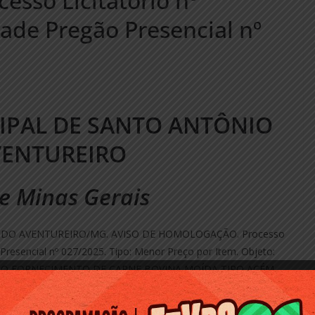
so Licitatório nº
ade Pregão Presencial nº
IPAL DE SANTO ANTÔNIO
VENTUREIRO
e Minas Gerais
DO AVENTUREIRO/MG. AVISO DE HOMOLOGAÇÃO. Processo
Presencial nº 027/2025. Tipo: Menor Preço por Item. Objeto:
 O FORNECIMENTO DE CARNE BOVINA MOÍDA TIPO ACÉM,
A DE PORCO, LINGUIÇA CALABREZA E BACON. Processo
IQUE FERREIRA CAÇADOR – ME inscrita no CNPJ sob o nº