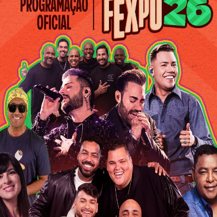
.407,50; e, COMERCIAL P & L LTDA. inscrita no CNPJ sob o nº
00,00. Santo Antonio do Aventureiro, 29 de dezembro de 2025.
Sá Ferreira – Prefeito.
 MUNICIPAL DE
PREFEITURA MUNICIPAL DE
ONIO DO
SANTO ANTONIO DO
O/MG. AVISO DE
AVENTUREIRO/MG. AVISO DE
ÃO. Processo
HOMOLOGAÇÃO. Processo
º 123/2022, na
Licitatório nº 118/2023, na
Pregão Presencial nº
modalidade Pregão Presencial nº
031/2023. Tipo: Menor Preço por