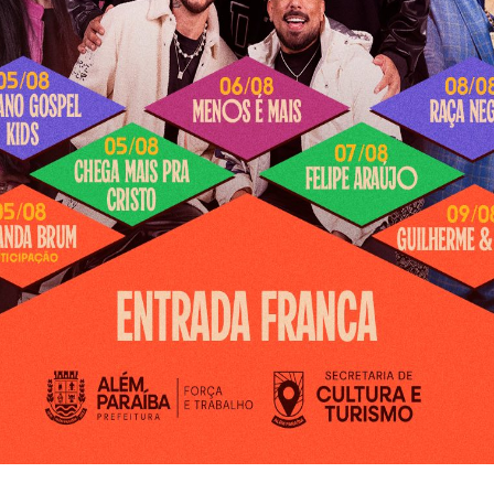
2023
Item.
"
janeiro 2, 2024
Em "EDITAIS"
ONIO
PREFEITURA MUNICIPAL DE SANTO ANTONIO
RATO.
DO AVENTUREIRO/MG. AVISO DE
ão
HOMOLOGAÇÃO. Processo Licitatório nº
097/2025, na modalidade Pregão Presencial nº
023/2025.