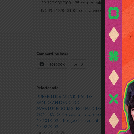
32.322.980/0001-35 com o valor total de R$ 74
45.539.312/0001-06 com o valor total de R$ 2.4
Amaury de 
Compartilhe isso:
Facebook
X
Relacionado
PREFEITURA MUNICIPAL DE
PREFEITURA
SANTO ANTONIO DO
SANTO ANT
AVENTUREIRO-MG. EXTRATO DE
AVENTUREIR
CONTRATO. Processo Licitatório
HOMOLOGAÇ
Nº 101/2025. Pregão Presencial
Licitatório n
Nº 027/2025
modalidade 
janeiro 5, 2026
040/2022.