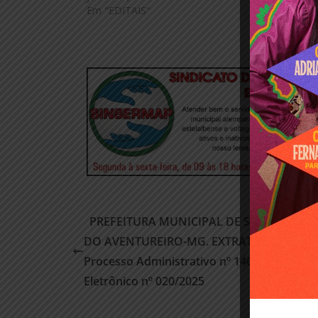
Em "EDITAIS"
janeiro 11, 
Em "EDITAIS
PREFEITURA MUNICIPAL DE SANTO ANT
DO AVENTUREIRO-MG. EXTRATO DE CONT
Processo Administrativo nº 146/2025, Preg
Eletrônico nº 020/2025