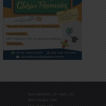
Rua Adãozinho, 20 / Apto. 202
Além Paraíba / MG
CEP: 36.660-000