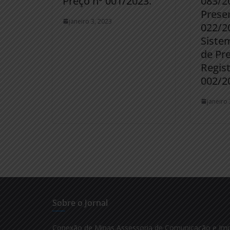
Preço nº 001/2023.
083/2
Presen
janeiro 3, 2023
022/2
Siste
de Pre
Regist
002/2
janeiro 
Sobre o Jornal
Conexão de Minas Assessoria de Comunicação e Im