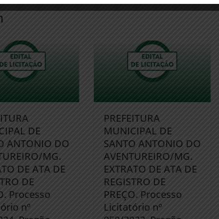
m
EITURA
PREFEITURA
CIPAL DE
MUNICIPAL DE
O ANTONIO DO
SANTO ANTONIO DO
TUREIRO/MG.
AVENTUREIRO/MG.
TO DE ATA DE
EXTRATO DE ATA DE
STRO DE
REGISTRO DE
. Processo
PREÇO. Processo
tório nº
Licitatório nº