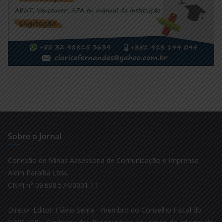
Sobre o Jornal
Conexão de Minas Assessoria de Comunicação e Imprensa
Além Paraíba Ltda.
CNPJ n° 09.608.574/0001-11
Diretor-Editor: Flávio Senra - membro do Conselho Fiscal do