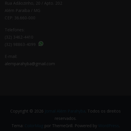
Rua Adãozinho, 20 / Apto. 202
Além Paraíba / MG
CEP: 36.660-000
Telefones:
(32) 3462-4410
(32) 98863-4099
E-mail:
alemparahyba@gmail.com
Copyright © 2026
Jornal Além Parahyba
. Todos os direitos
reservados.
Tema:
ColorMag
por ThemeGrill. Powered by
WordPress
.