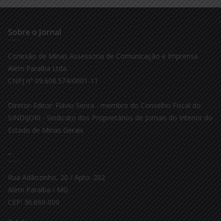
Sobre o Jornal
Conexão de Minas Assessoria de Comunicação e Imprensa
Além Paraíba Ltda.
CNPJ n° 09.608.574/0001-11
Diretor-Editor: Flávio Senra - membro do Conselho Fiscal do
SINDIJORI - Sindicato dos Proprietários de Jornais do Interior do
Estado de Minas Gerais
–
Rua Adãozinho, 20 / Apto. 202
Além Paraíba / MG
CEP: 36.660-000