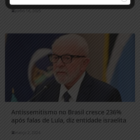
junho 16, 2025
Antissemitismo no Brasil cresce 236%
após falas de Lula, diz entidade israelita
março 2, 2024