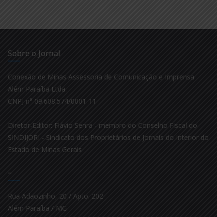
Sobre o Jornal
Conexão de Minas Assessoria de Comunicação e Imprensa
Além Paraíba Ltda.
CNPJ n° 09.608.574/0001-11
Diretor-Editor: Flávio Senra - membro do Conselho Fiscal do
SINDIJORI - Sindicato dos Proprietários de Jornais do Interior do
Estado de Minas Gerais
–
Rua Adãozinho, 20 / Apto. 202
Além Paraíba / MG