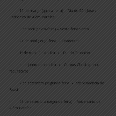
· 19 de março (quinta-feira) – Dia de São José /
Padroeiro de Além Paraíba
· 3 de abril (sexta-feira) – Sexta-feira Santa
· 21 de abril (terça-feira) – Tiradentes
· 1º de maio (sexta-feira) – Dia do Trabalho
· 4 de junho (quinta-feira) – Corpus Christi (ponto
facultativo)
· 7 de setembro (segunda-feira) – Independência do
Brasil
· 28 de setembro (segunda-feira) – Aniversário de
Além Paraíba