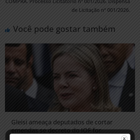
COMPRA. Processo Licitatório nº 001/2026. Dispensa
de Licitação nº 001/2026.
Você pode gostar também
Gleisi ameaça deputados de cortar
emendas se decreto do IOF for
derrubado