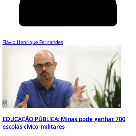
Flávio Henrique Fernandes
EDUCAÇÃO PÚBLICA: Minas pode ganhar 700
escolas cívico-militares