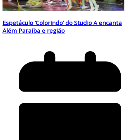
Espetáculo ‘Colorindo’ do Studio A encanta
Além Paraíba e região