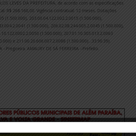
S LEVES DA PREFEITURA, de acordo com as especificações
al: R$ 268.160,00. Vigência contratual: 12 meses. Dotações
5 (1.500.000), 203.00.04.122.002.2.0015 (1.500.000),
43.004.2.0041 (1.500.000), 206.02.08.244.005.2.0045 (1.500.000),
0.10.122.0002.2.0050 (1.500.000); 207.01.10.305.013.2.0063
00.000) e 211.00.20.606.007.2.0088 (1.500.000)…33.90.39).
 –Pregoeira. AMAURY DE SÁ FERREIRA –Prefeito.