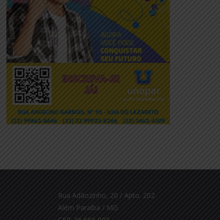
Rua Adãozinho, 20 / Apto. 202
Além Paraíba / MG
CEP: 36.660-000