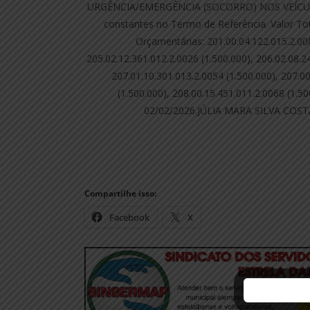
URGÊNCIA/EMERGÊNCIA (SOCORRO) NOS VEÍCULO
constantes no Termo de Referência. Valor Tot
Orçamentárias: 201.00.04.122.015.2.000
205.02.12.361.012.2.0026 (1.500.000), 206.02.08.2
207.01.10.301.013.2.0054 (1.500.000), 207.0
(1.500.000), 208.00.15.451.011.2.0068 (1.5
02/02/2026.JÚLIA MARA SILVA COSTA
Compartilhe isso:
Facebook
X