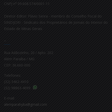
CNPJ n° 09.608.574/0001-11
Diretor-Editor: Flávio Senra - membro do Conselho Fiscal do
SINDIJORI - Sindicato dos Proprietários de Jornais do Interior do
Estado de Minas Gerais
–
Rua Adãozinho, 20 / Apto. 202
Além Paraíba / MG
CEP: 36.660-000
Telefones:
(32) 3462-4410
(32) 98863-4099
E-mail:
alemparahyba@gmail.com