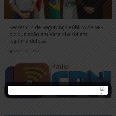
Secretário de Segurança Pública de MG
diz que ação em Varginha foi em
legítima defesa
novembro 5, 2021