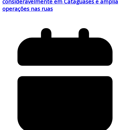
consideravelmente em Cataguases e amplia
operações nas ruas