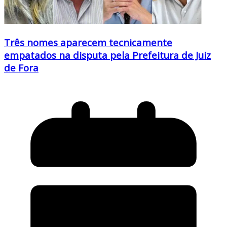
Três nomes aparecem tecnicamente
empatados na disputa pela Prefeitura de Juiz
de Fora